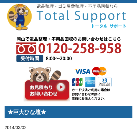
トップページ
>
スタッフブログ
>
★巨大ひな壇★
★巨大ひな壇★
2014/03/02